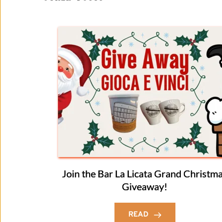
Join the Bar La Licata Grand Christm
Giveaway!
READ