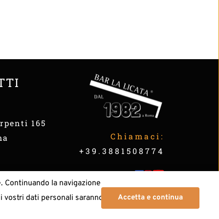
TTI
O
rpenti 165
Chiamaci:
ma
+39.3881508774
e. Continuando la navigazione 
cy
 | 
Allergen Information
i vostri dati personali saranno 
Accetta e continua