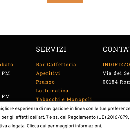
SERVIZI
CONTA
abato
Bar Caffetteria
INDIRIZZ
9 PM 
Aperitivi
Via dei Se
Pranzo
00184 Ro
Lottomatica
9 PM 
Tabacchi e Monopoli
migliore esperienza di navigazione in linea con le tue preferenz
 LA LICATA | P.IVA 05576500580 | WM 
ElegantThemes Italia
 | 
Policy Priva
e per gli effetti dell’art. 7 e ss. del Regolamento (UE) 2016/679, 
English
ativa allegata. Clicca qui per maggiori informazioni.