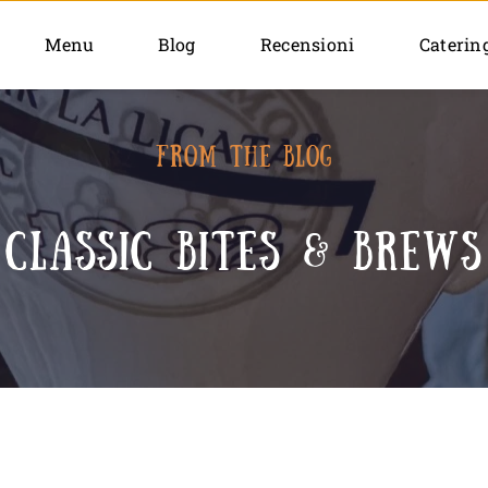
Menu
Blog
Recensioni
Caterin
FROM THE BLOG
Classic bites & brews