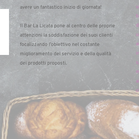
u
avere un fantastico inizio di giornata!
b
d
Il Bar La Licata pone al centro delle proprie 
u
attenzioni la soddisfazione dei suoi clienti 
a
focalizzando l’obiettivo nel costante 
i
miglioramento del servizio e della qualità 
s
dei prodotti proposti. 
m
a
c