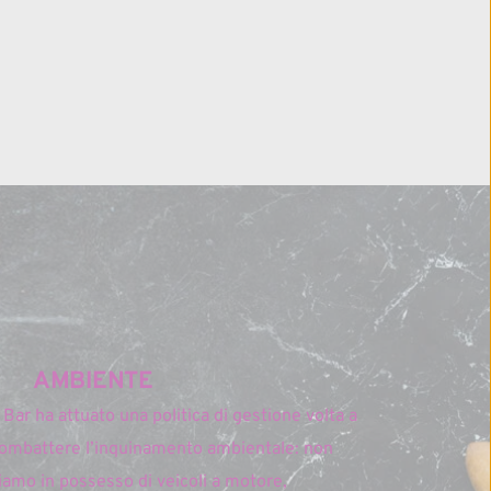
AMBIENTE
l Bar ha attuato una politica di gestione volta a 
ombattere l’inquinamento ambientale: non 
iamo in possesso di veicoli a motore, 