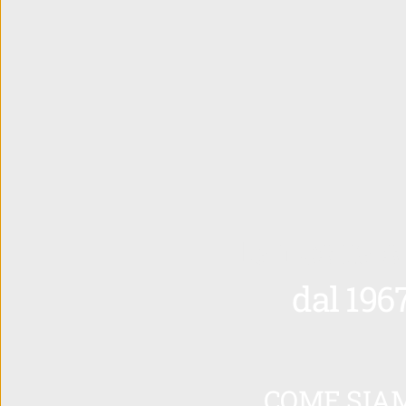
La nostra s
dal 196
COME SIAM