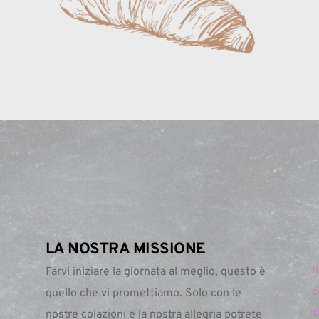
LA NOSTRA MISSIONE
I
Farvi iniziare la giornata al meglio, questo è 
c
quello che vi promettiamo. Solo con le 
s
nostre colazioni e la nostra allegria potrete 