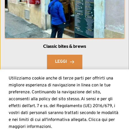
Classic bites & brews
LEGGI
Utilizziamo cookie anche di terze parti per offrirti una 
migliore esperienza di navigazione in linea con le tue 
1
2
preferenze. Continuando la navigazione del sito, 
acconsenti alla policy del sito stesso. Ai sensi e per gli 
effetti dell’art. 7 e ss. del Regolamento (UE) 2016/679, i 
vostri dati personali saranno trattati secondo le modalità 
All Right Reserved | BAR LA LICATA | P.IVA 05576500580 | 
e nei limiti di cui all'informativa allegata. Clicca qui per 
WM 
ElegantThemes Italia
 | 
Policy Privacy
 | 
Elenco Allergeni
maggiori informazioni.